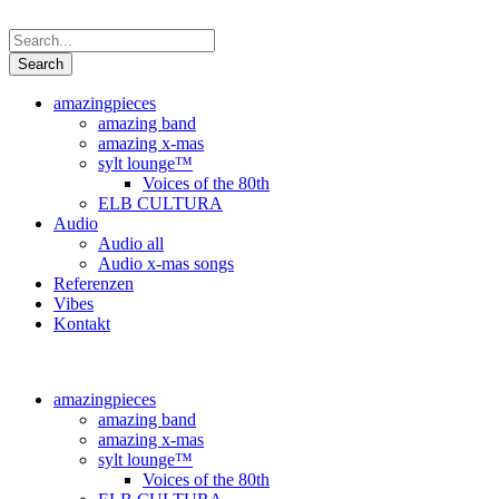
amazingpieces
amazing band
amazing x-mas
sylt lounge™
Voices of the 80th
ELB CULTURA
Audio
Audio all
Audio x-mas songs
Referenzen
Vibes
Kontakt
amazingpieces
amazing band
amazing x-mas
sylt lounge™
Voices of the 80th