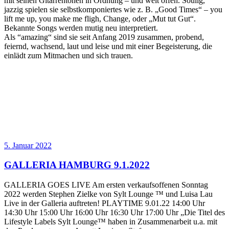
mit seinen Gitarrentönen in Ordnung – und weit offen. Soulig,
jazzig spielen sie selbstkomponiertes wie z. B. „Good Times“ – you
lift me up, you make me fligh, Change, oder „Mut tut Gut“.
Bekannte Songs werden mutig neu interpretiert.
Als “amazing“ sind sie seit Anfang 2019 zusammen, probend,
feiernd, wachsend, laut und leise und mit einer Begeisterung, die
einlädt zum Mitmachen und sich trauen.
5. Januar 2022
GALLERIA HAMBURG 9.1.2022
GALLERIA GOES LIVE Am ersten verkaufsoffenen Sonntag
2022 werden Stephen Zielke von Sylt Lounge ™ und Luisa Lau
Live in der Galleria auftreten! PLAYTIME 9.01.22 14:00 Uhr
14:30 Uhr 15:00 Uhr 16:00 Uhr 16:30 Uhr 17:00 Uhr „Die Titel des
Lifestyle Labels Sylt Lounge™ haben in Zusammenarbeit u.a. mit